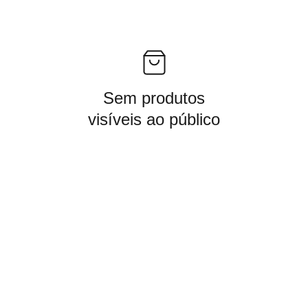
Sem produtos
visíveis ao público
DE ATENDIMENTO NO WHATSAPP:
CONTATO
+55  45 99837-3166