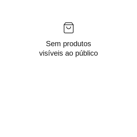
Sem produtos
visíveis ao público
DE ATENDIMENTO NO WHATSAPP:
CONTATO
+55  45 99837-3166