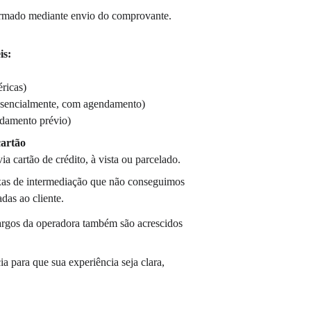
irmado mediante envio do comprovante.
is:
ricas)
presencialmente, com agendamento)
damento prévio)
cartão
a cartão de crédito, à vista ou parcelado.
xas de intermediação que não conseguimos 
adas ao cliente.
argos da operadora também são acrescidos 
a para que sua experiência seja clara, 