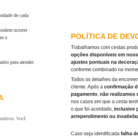
sidade de cada 
 podem ocorrer 
POLÍTICA DE DE
om a 
Trabalhamos com cestas produz
opções disponíveis em noss
dos para atender 
ajustes pontuais na decora
conforme combinado no momen
Todos os detalhes da encomen
cliente. Após a 
confirmação do
pagamento
, 
não realizamos 
A 
nos casos em que a cesta tenh
o que foi acordado, 
inclusive 
arrependimento ou insatisfa
rativos. Você 
Caso seja identificada 
falha d