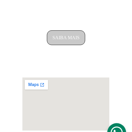
consulta prévia, com horários diferenciados.
SAIBA COMO FUNCIONA NOSSO 
ATENDIMENTO
SAIBA MAIS
ENDEREÇO
Rua Manaus, 542- Bairro Country – CEP: 85813-
100 - Cascavel/PR