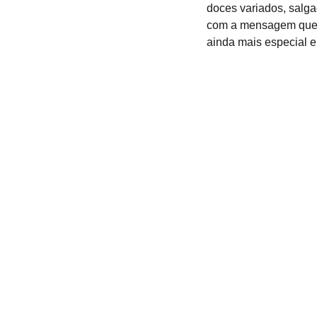
doces variados, salga
com a mensagem que v
ainda mais especial e
DE ATENDIMENTO NO WHATSAPP:
CONTATO
+55  45 99837-3166
sexta: das 8h30 às 18h
jackecestaspresentes@yahoo.
as 8h30 às 12h
 feriados: fechado
emorativas: atendimento mediante 
via, com horários diferenciados.