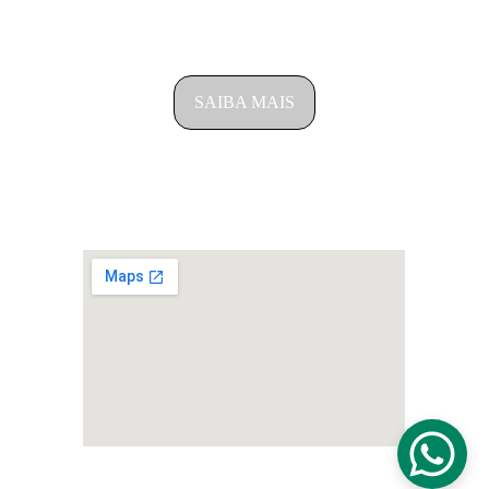
SAIBA COMO FUNCIONA NOSSO 
ATENDIMENTO
SAIBA MAIS
ENDEREÇO
Rua Manaus, 542- Bairro Country – CEP: 85813-
100 - Cascavel/PR