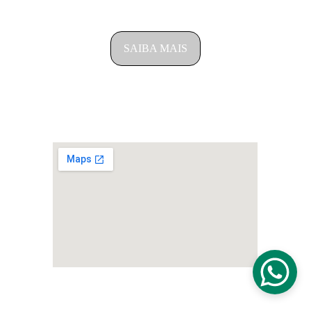
SAIBA COMO FUNCIONA NOSSO 
ATENDIMENTO
SAIBA MAIS
ENDEREÇO
Rua Manaus, 542- Bairro Country – CEP: 85813-
100 - Cascavel/PR
© 2025. All rights reserved.